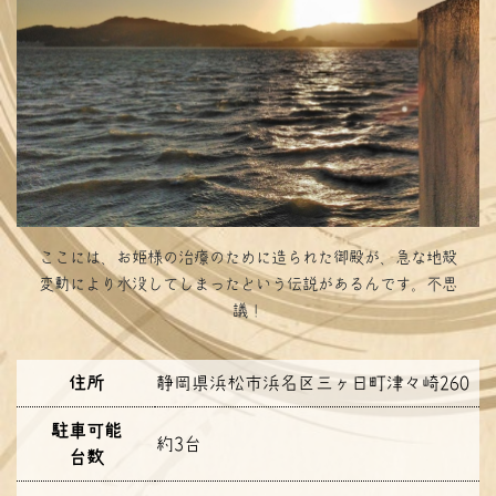
ここには、お姫様の治療のために造られた御殿が、急な地殻
変動により水没してしまったという伝説があるんです。不思
議！
住所
静岡県浜松市浜名区三ヶ日町津々崎260
駐車可能
約3台
台数