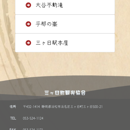
大谷不動滝
乎那の峯
三ヶ日駅本屋
三ヶ日町観光協会
住所
〒432-1414 静岡県浜松市浜名区三ヶ日町三ヶ日500-21
TEL
053-524-1124
FAX
053-524-1171