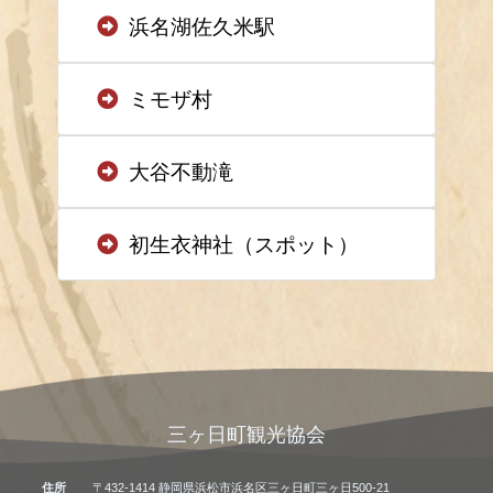
浜名湖佐久米駅
ミモザ村
大谷不動滝
初生衣神社（スポット）
三ヶ日町観光協会
住所
〒432-1414 静岡県浜松市浜名区三ヶ日町三ヶ日500-21