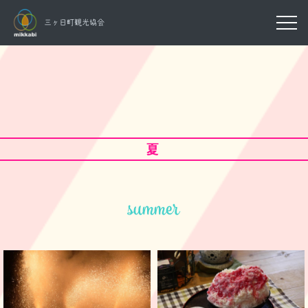
三ヶ日町観光協会
夏
summer