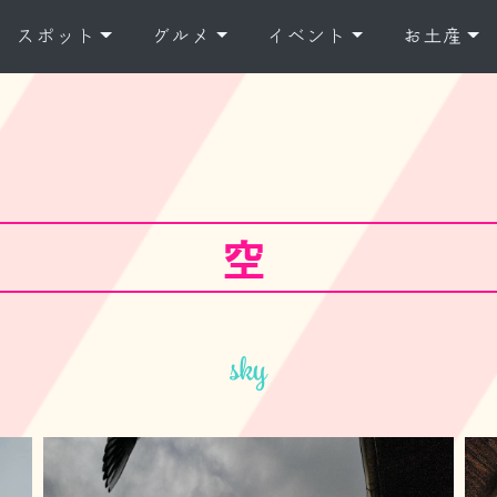
スポット
グルメ
イベント
お土産
空
sky