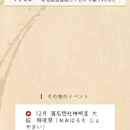
その他のイベント
12月 濱名惣社神明宮 大
祓・除夜祭（おおはらえ じょ
やさい）