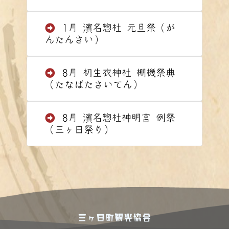
1月 濱名惣社 元旦祭（が
んたんさい）
8月 初生衣神社 棚機祭典
（たなばたさいてん）
8月 濱名惣社神明宮 例祭
（三ヶ日祭り）
三ヶ日町観光協会