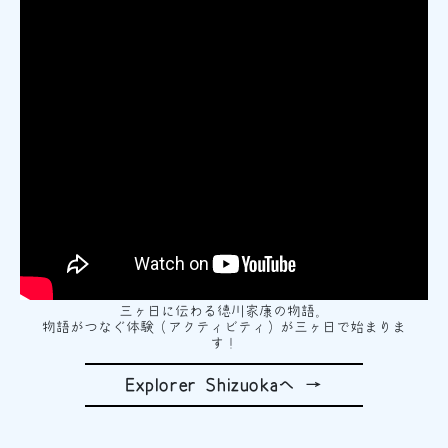
三ヶ日に伝わる徳川家康の物語。
物語がつなぐ体験（アクティビティ）が三ヶ日で始まりま
す！
Explorer Shizuokaへ →