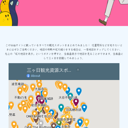
このWebサイトに載っているすべての観光スポットをまとめてみました！ 位置関係などを知りたいと
きにはぜひご活用ください。地図の移動や拡大縮小をする場合は、一度地図をタップしてください。
右上の「拡大地図を表示」というボタンを押すと、全画面表示で地図を見ることができます。全画面に
して三ヶ日を俯瞰してみましょう。