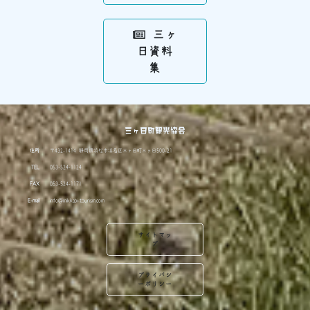
三ヶ
日資料
集
三ヶ日町観光協会
住所
〒432-1414 静岡県浜松市浜名区三ヶ日町三ヶ日500-21
TEL
053-524-1124
FAX
053-524-1171
E-mail
info@mikkabi-tourism.com
サイトマッ
プ
プライバシ
ーポリシー